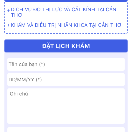
DỊCH VỤ ĐO THỊ LỰC VÀ CẮT KÍNH TẠI CẦN
THƠ
KHÁM VÀ ĐIỀU TRỊ NHÃN KHOA TẠI CẦN THƠ
ĐẶT LỊCH KHÁM
Date
Format:
DD
slash
MM
slash
YYYY