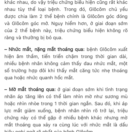
khác nhau, do vậy triệu chứng biểu hiện cũng rất khác
nhau tùy thể loại bệnh. Trong đó, Glôcôm chủ yếu
được chia làm 2 thể bệnh chính là Glôcôm góc đóng
và Glôcôm góc mở. Nguy hiểm hơn, ở giai đoạn sớm
của 2 thể bệnh này, triệu chứng biểu hiện không rõ
ràng và thường bị bỏ qua.
– Nhức mắt, nặng mắt thoáng qua:
bệnh Glôcôm xuất
hiện âm thầm, tiến triển chậm trong thời gian dài,
nhiều bệnh nhân không cảm thấy đau nhức mắt, một
số trường hợp đôi khi thấy mắt căng tức nhẹ thoáng
qua hoặc nhức quanh hốc mắt.
– Mờ mắt thoáng qua:
ở giai đoạn sớm khi tình trạng
nhãn áp tăng lên có thể làm nhìn mờ như sương mù
hoặc nhìn nhòe trong 1 thời gian ngắn. Sau đó, khi áp
lực mắt giảm xuống, bệnh nhân nhìn rõ trở lại, triệu
chứng này có thể gặp ở nhiều bệnh khác nhưng mờ
mắt thoáng qua xảy ra cùng lúc với nhức mắt là dấu
hiệu nghi ngờ rõ nhất của bệnh Glôcôm.