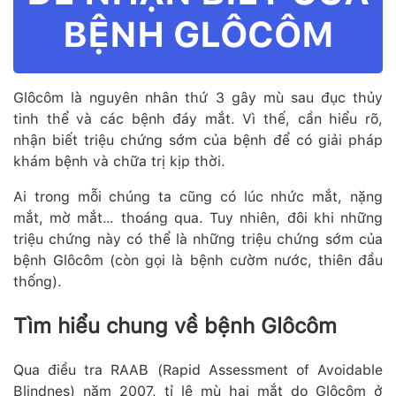
BỆNH GLÔCÔM
Glôcôm là nguyên nhân thứ 3 gây mù sau đục thủy
tinh thể và các bệnh đáy mắt. Vì thế, cần hiểu rõ,
nhận biết triệu chứng sớm của bệnh để có giải pháp
khám bệnh và chữa trị kịp thời.
Ai trong mỗi chúng ta cũng có lúc nhức mắt, nặng
mắt, mờ mắt… thoáng qua. Tuy nhiên, đôi khi những
triệu chứng này có thể là những triệu chứng sớm của
bệnh Glôcôm (còn gọi là bệnh cườm nước, thiên đầu
thống).
Tìm hiểu chung về bệnh Glôcôm
Qua điều tra RAAB (Rapid Assessment of Avoidable
Blindnes) năm 2007, tỉ lệ mù hai mắt do Glôcôm ở