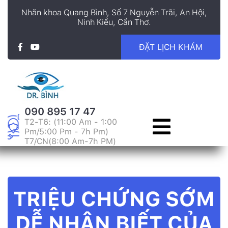
Nhãn khoa Quang Bình, Số 7 Nguyễn Trãi, An Hội,
Ninh Kiều, Cần Thơ.
ĐẶT LỊCH KHÁM
090 895 17 47
T2-T6: (11:00 Am - 1:00
Pm/5:00 Pm - 7h Pm)
T7/CN(8:00 Am-7h PM)
TRIỆU CHỨNG SỚM
DỄ NHẬN BIẾT CỦA