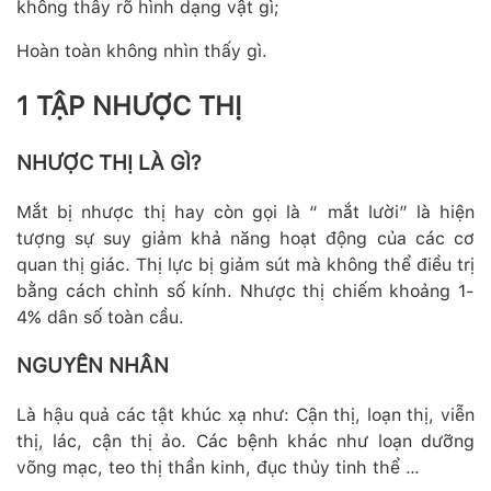
không thấy rõ hình dạng vật gì;
Hoàn toàn không nhìn thấy gì.
1 TẬP NHƯỢC THỊ
NHƯỢC THỊ LÀ GÌ?
Mắt bị nhược thị hay còn gọi là “ mắt lười” là hiện
tượng sự suy giảm khả năng hoạt động của các cơ
quan thị giác. Thị lực bị giảm sút mà không thể điều trị
bằng cách chỉnh số kính. Nhược thị chiếm khoảng 1-
4% dân số toàn cầu.
NGUYÊN NHÂN
Là hậu quả các tật khúc xạ như: Cận thị, loạn thị, viễn
thị, lác, cận thị ảo. Các bệnh khác như loạn dưỡng
võng mạc, teo thị thần kinh, đục thủy tinh thể …