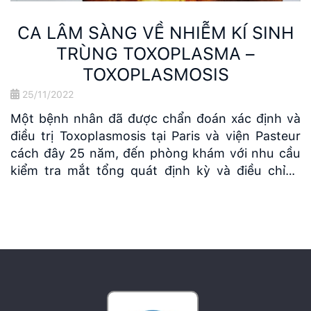
CA LÂM SÀNG VỀ NHIỄM KÍ SINH
TRÙNG TOXOPLASMA –
TOXOPLASMOSIS
25/11/2022
Một bệnh nhân đã được chẩn đoán xác định và
điều trị Toxoplasmosis tại Paris và viện Pasteur
cách đây 25 năm, đến phòng khám với nhu cầu
kiểm tra mắt tổng quát định kỳ và điều chỉnh
kính. Chúng tôi xin chia sẻ hình ảnh sẹo võng
mạc do Toxoplasma gây ra và khá […]