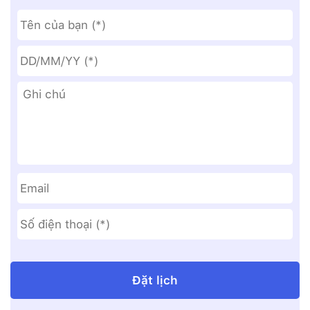
Date
Format:
DD
slash
MM
slash
YYYY