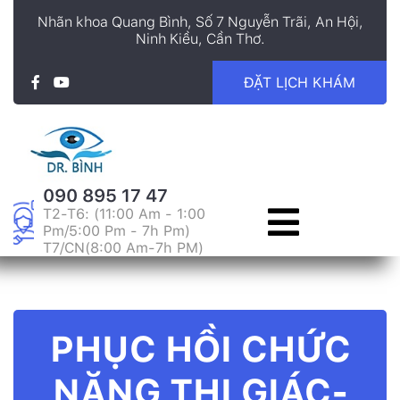
Nhãn khoa Quang Bình, Số 7 Nguyễn Trãi, An Hội,
Ninh Kiều, Cần Thơ.
ĐẶT LỊCH KHÁM
090 895 17 47
T2-T6: (11:00 Am - 1:00
Pm/5:00 Pm - 7h Pm)
T7/CN(8:00 Am-7h PM)
PHỤC HỒI CHỨC
NĂNG THỊ GIÁC-