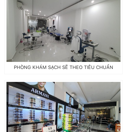
PHÒNG KHÁM SẠCH SẼ THEO TIÊU CHUẨN