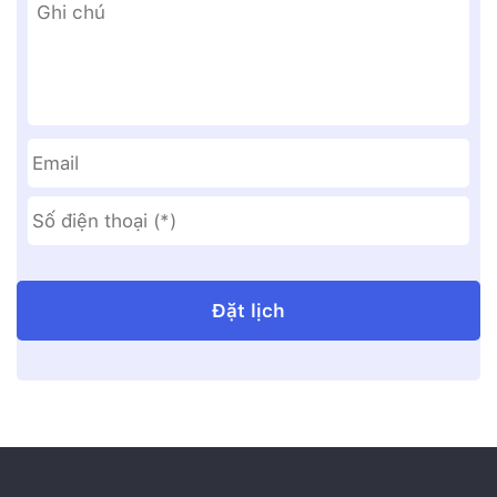
Format:
DD
slash
MM
slash
YYYY