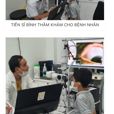
TIẾN SĨ BÌNH THĂM KHÁM CHO BỆNH NHÂN