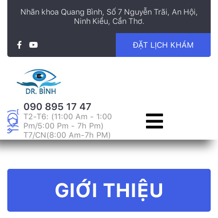
Nhãn khoa Quang Bình, Số 7 Nguyễn Trãi, An Hội,
Ninh Kiều, Cần Thơ.
ĐẶT LỊCH KHÁM
090 895 17 47
T2-T6: (11:00 Am - 1:00
Pm/5:00 Pm - 7h Pm)
T7/CN(8:00 Am-7h PM)
GIỚI THIỆU