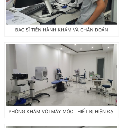
BAC SĨ TIẾN HÀNH KHÁM VÀ CHẨN ĐOÁN
PHÒNG KHÁM VỚI MÁY MÓC THIẾT BỊ HIỆN ĐẠI