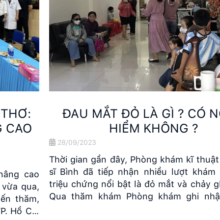
ĐAU MẮT ĐỎ LÀ GÌ ? CÓ NGUY
HIỂM KHÔNG ?
28/09/2023
Thời gian gần đây, Phòng khám kĩ thuật cao Tiến
sĩ Bình đã tiếp nhận nhiều lượt khám bệnh với
triệu chứng nổi bật là đỏ mắt và chảy ghèn dịch.
Qua thăm khám Phòng khám ghi nhận đây là
bệnh lý viêm kết mạc cấp do virus (đau mắt đỏ).