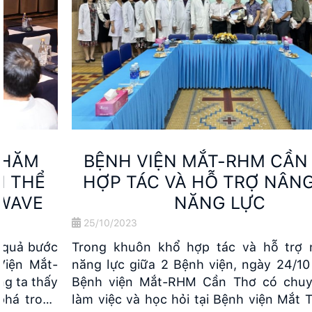
BỆNH VIỆN MẮT-RHM CẦN THƠ:
HỢP TÁC VÀ HỖ TRỢ NÂNG CAO
NĂNG LỰC
25/10/2023
Trong khuôn khổ hợp tác và hỗ trợ nâng cao
năng lực giữa 2 Bệnh viện, ngày 24/10 vừa qua,
Bệnh viện Mắt-RHM Cần Thơ có chuyến thăm,
làm việc và học hỏi tại Bệnh viện Mắt TP. Hồ Chí