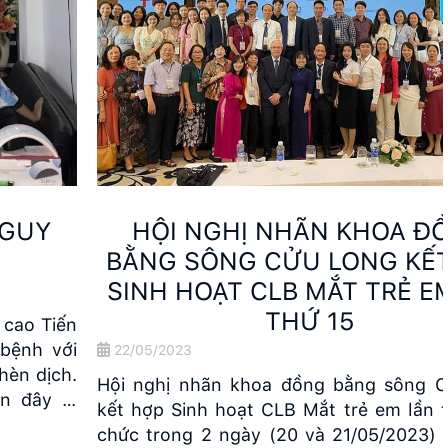
HỘI NGHỊ NHÃN KHOA ĐỒNG
BẰNG SÔNG CỬU LONG KẾT HỢP
SINH HOẠT CLB MẮT TRẺ EM LẦN
THỨ 15
22/05/2023
Hội nghị nhãn khoa đồng bằng sông Cửu Long
kết hợp Sinh hoạt CLB Mắt trẻ em lần thứ 15 tổ
chức trong 2 ngày (20 và 21/05/2023) đã thành