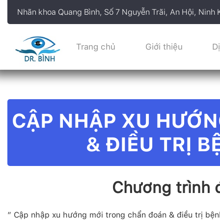
Nhãn khoa Quang Bình, Số 7 Nguyễn Trãi, An Hội, Ninh 
Trang chủ
Giới thiệu
D
CẬP NHẬP XU HƯỚN
& ĐIỀU TRỊ 
Chương trình đ
” Cập nhập xu hướng mới trong chẩn đoán & điều trị bện