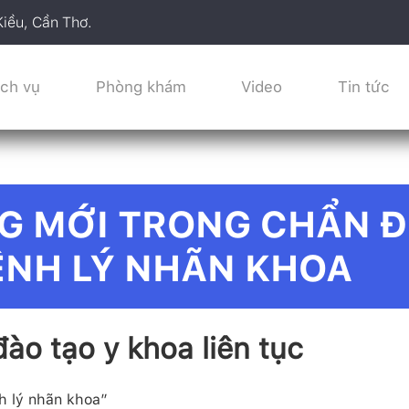
Kiều, Cần Thơ.
ịch vụ
Phòng khám
Video
Tin tức
G MỚI TRONG CHẨN 
BỆNH LÝ NHÃN KHOA
ào tạo y khoa liên tục
h lý nhãn khoa”