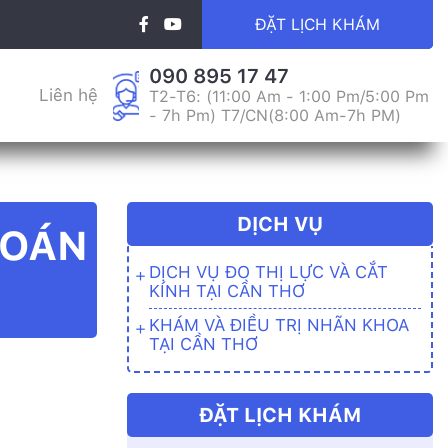
ĐẶT LỊCH KHÁM
090 895 17 47
Liên hệ
T2-T6: (11:00 Am - 1:00 Pm/5:00 Pm
- 7h Pm) T7/CN(8:00 Am-7h PM)
DỊCH VỤ
ĐOÁN
DỊCH VỤ ĐO THỊ LỰC VÀ CẮT
KÍNH TẠI CẦN THƠ
KHÁM VÀ ĐIỀU TRỊ NHÃN KHOA
TẠI CẦN THƠ
ĐẶT LỊCH KHÁM