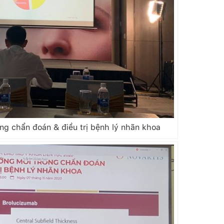
g chẩn đoán & điều trị bệnh lý nhãn khoa