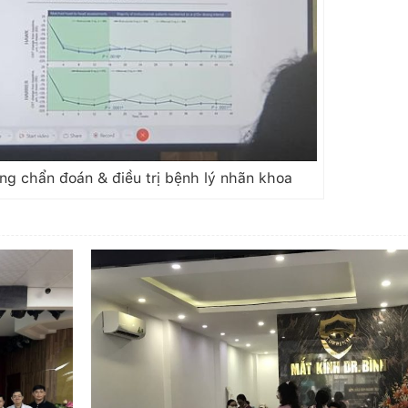
g chẩn đoán & điều trị bệnh lý nhãn khoa